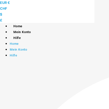
Skip
EUR €
to
CHF
content
$
£
Home
Mein Konto
Hilfe
Home
Mein Konto
Hilfe