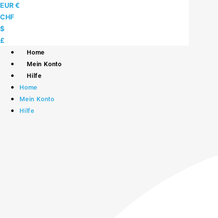
Skip
EUR €
to
CHF
content
$
£
Home
Mein Konto
Hilfe
Home
Mein Konto
Hilfe