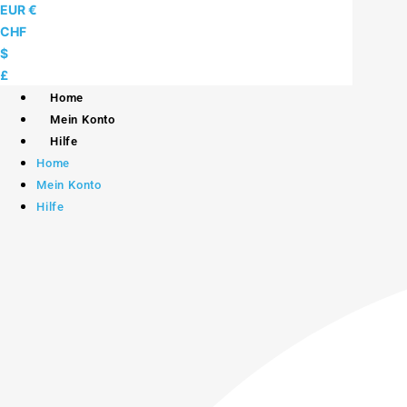
Skip
EUR €
to
CHF
content
$
£
Home
Mein Konto
Hilfe
Home
Mein Konto
Hilfe