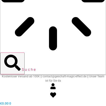
Suche
Kostenloser Versand ab 100€ || contact@geschaft-magic-effect.de || Unser Team
ist für Sie da
€
0.00
0