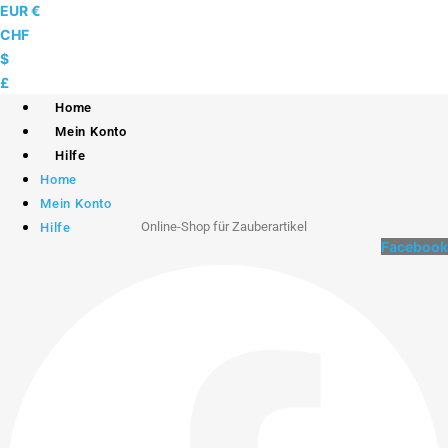
Skip
EUR €
to
CHF
content
$
£
Home
Mein Konto
Hilfe
Home
Mein Konto
Online-Shop für Zauberartikel
Hilfe
Facebook