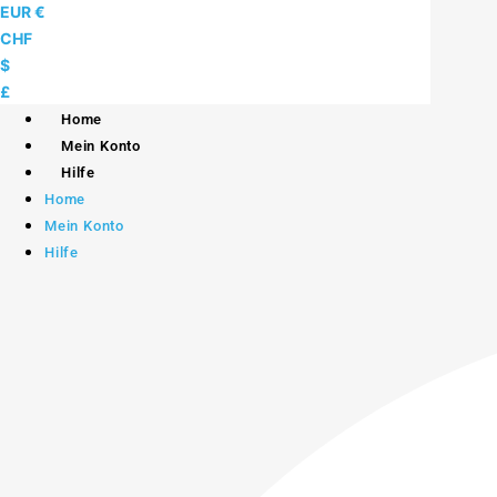
Skip
EUR €
to
CHF
content
$
£
Home
Mein Konto
Hilfe
Home
Mein Konto
Hilfe