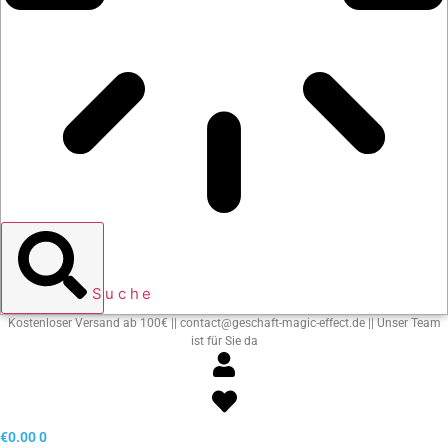
Suche
Kostenloser Versand ab 100€ || contact@geschaft-magic-effect.de || Unser Team
ist für Sie da
€
0.00
0