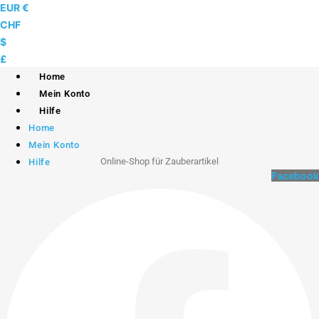
Skip
EUR €
to
CHF
content
$
£
Home
Mein Konto
Hilfe
Home
Mein Konto
Online-Shop für Zauberartikel
Hilfe
Facebook