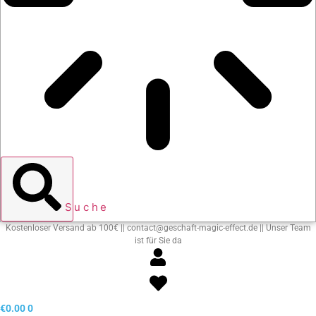
Suche
Kostenloser Versand ab 100€ || contact@geschaft-magic-effect.de || Unser Team
ist für Sie da
€
0.00
0