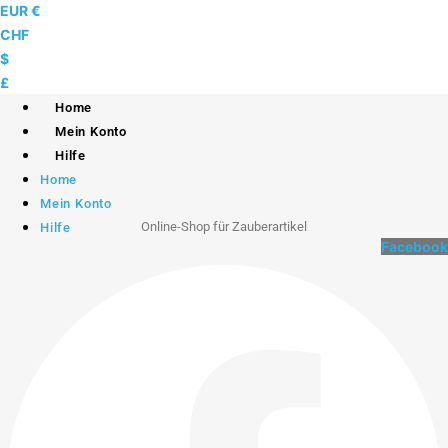
Skip
EUR €
to
CHF
content
$
£
Home
Mein Konto
Hilfe
Home
Mein Konto
Online-Shop für Zauberartikel
Hilfe
Facebook