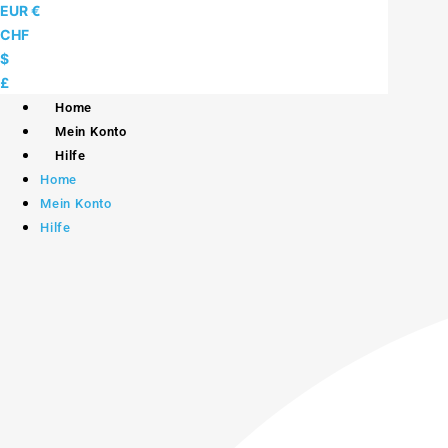
Skip
EUR €
to
CHF
content
$
£
Home
Mein Konto
Hilfe
Home
Mein Konto
Hilfe