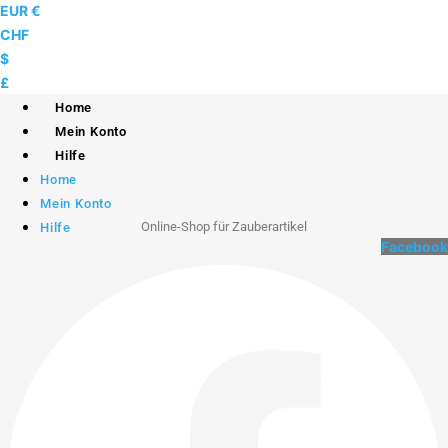
Skip
EUR €
to
CHF
content
$
£
Home
Mein Konto
Hilfe
Home
Mein Konto
Online-Shop für Zauberartikel
Hilfe
Facebook