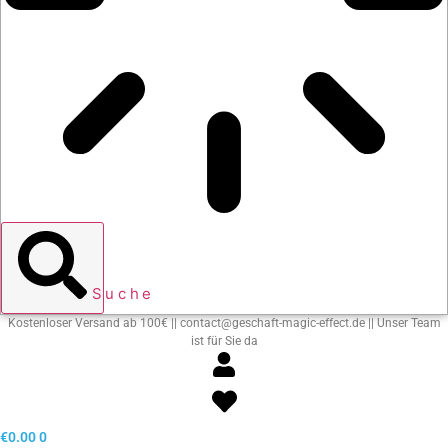
Suche
Kostenloser Versand ab 100€ || contact@geschaft-magic-effect.de || Unser Team
ist für Sie da
€
0.00
0