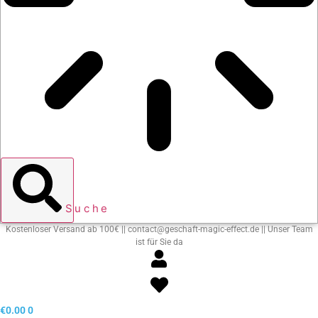
Suche
Kostenloser Versand ab 100€ || contact@geschaft-magic-effect.de || Unser Team
ist für Sie da
€
0.00
0