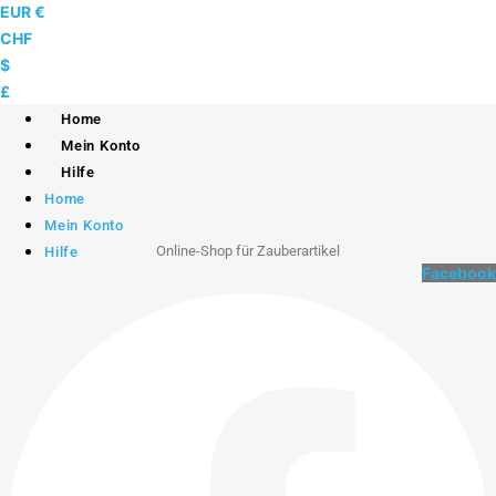
Skip
EUR €
to
CHF
content
$
£
Home
Mein Konto
Hilfe
Home
Mein Konto
Online-Shop für Zauberartikel
Hilfe
Facebook