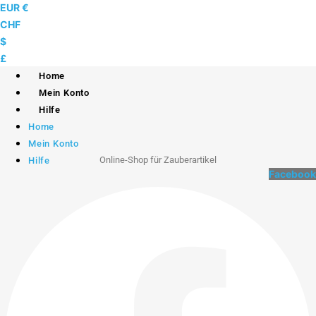
Skip
EUR €
to
CHF
content
$
£
Home
Mein Konto
Hilfe
Home
Mein Konto
Online-Shop für Zauberartikel
Hilfe
Facebook