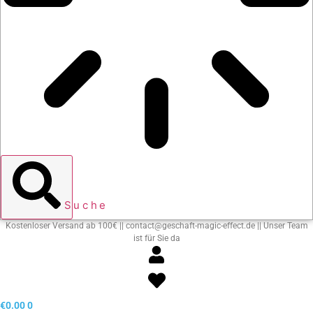
Suche
Kostenloser Versand ab 100€ || contact@geschaft-magic-effect.de || Unser Team
ist für Sie da
€
0.00
0