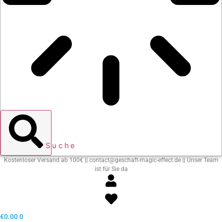
Suche
Kostenloser Versand ab 100€ || contact@geschaft-magic-effect.de || Unser Team
ist für Sie da
€
0.00
0