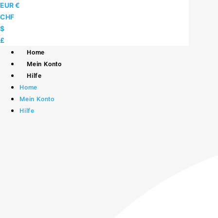
Skip
EUR €
to
CHF
content
$
£
Home
Mein Konto
Hilfe
Home
Mein Konto
Hilfe