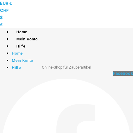
Skip
EUR €
to
CHF
content
$
£
Home
Mein Konto
Hilfe
Home
Mein Konto
Online-Shop für Zauberartikel
Hilfe
Facebook