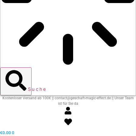
Suche
Kostenloser Versand ab 100€ || contact@geschaft-magic-effect.de || Unser Team
ist für Sie da
€
0.00
0