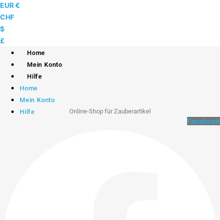
Skip
EUR €
to
CHF
content
$
£
Home
Mein Konto
Hilfe
Home
Mein Konto
Online-Shop für Zauberartikel
Hilfe
Facebook