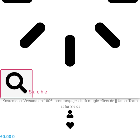
Suche
Kostenloser Versand ab 100€ || contact@geschaft-magic-effect.de || Unser Team
ist für Sie da
€
0.00
0