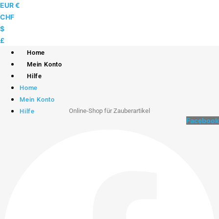
Skip
EUR €
to
CHF
content
$
£
Home
Mein Konto
Hilfe
Home
Mein Konto
Online-Shop für Zauberartikel
Hilfe
Facebook