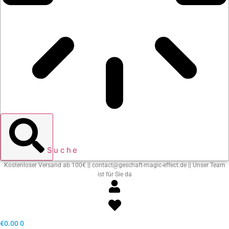
Suche
Kostenloser Versand ab 100€ || contact@geschaft-magic-effect.de || Unser Team
ist für Sie da
€
0.00
0