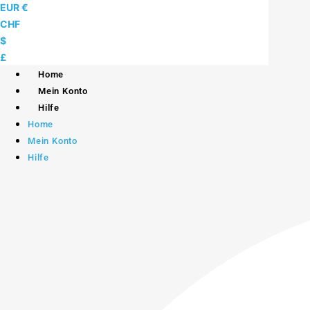
Skip
EUR €
to
CHF
content
$
£
Home
Mein Konto
Hilfe
Home
Mein Konto
Hilfe