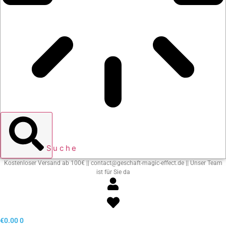
Suche
Kostenloser Versand ab 100€ || contact@geschaft-magic-effect.de || Unser Team
ist für Sie da
€
0.00
0