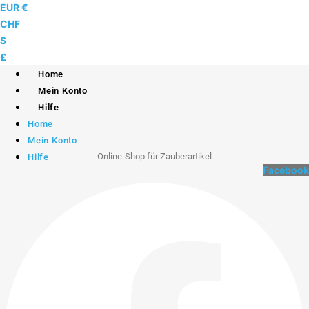
Skip
EUR €
to
CHF
content
$
£
Home
Mein Konto
Hilfe
Home
Mein Konto
Online-Shop für Zauberartikel
Hilfe
Facebook