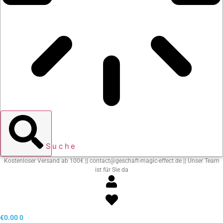
Suche
Kostenloser Versand ab 100€ || contact@geschaft-magic-effect.de || Unser Team
ist für Sie da
€
0.00
0