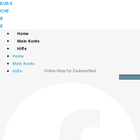
Skip
EUR €
to
CHF
content
$
£
Home
Mein Konto
Hilfe
Home
Mein Konto
Online-Shop für Zauberartikel
Hilfe
Facebook