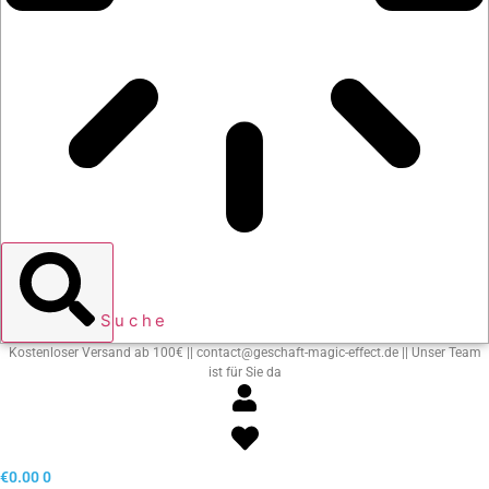
Suche
Kostenloser Versand ab 100€ || contact@geschaft-magic-effect.de || Unser Team
ist für Sie da
€
0.00
0