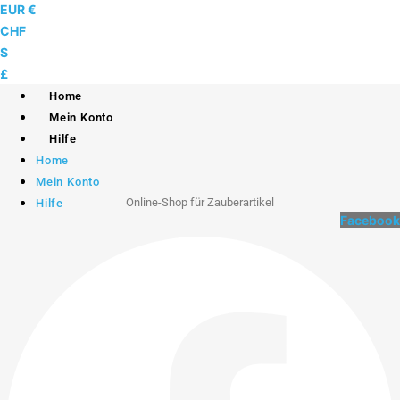
Skip
EUR €
to
CHF
content
$
£
Home
Mein Konto
Hilfe
Home
Mein Konto
Online-Shop für Zauberartikel
Hilfe
Facebook