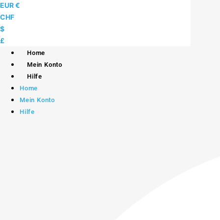
Skip
EUR €
to
CHF
content
$
£
Home
Mein Konto
Hilfe
Home
Mein Konto
Hilfe