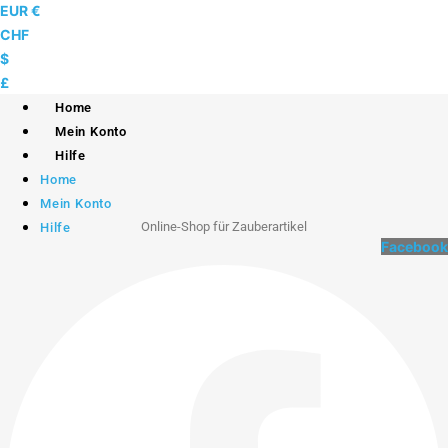
Skip
EUR €
to
CHF
content
$
£
Home
Mein Konto
Hilfe
Home
Mein Konto
Online-Shop für Zauberartikel
Hilfe
Facebook