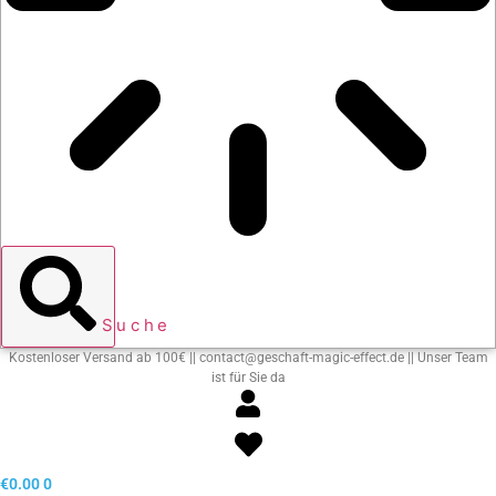
Suche
Kostenloser Versand ab 100€ || contact@geschaft-magic-effect.de || Unser Team
ist für Sie da
€
0.00
0